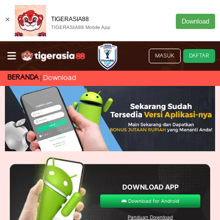
×
TIGERASIA88
Download
TIGERASIA88 Mobile App
MASUK
DAFTAR
BERANDA
Download
DOWNLOAD APP
Download for Android
Panduan Download