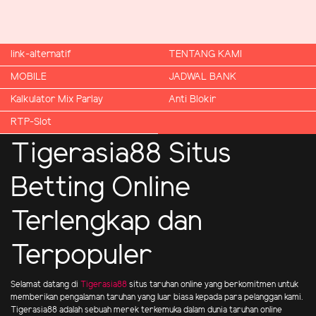
link-alternatif
TENTANG KAMI
MOBILE
JADWAL BANK
Kalkulator Mix Parlay
Anti Blokir
RTP-Slot
Tigerasia88 Situs
Betting Online
Terlengkap dan
Terpopuler
Selamat datang di
Tigerasia88
situs taruhan online yang berkomitmen untuk
memberikan pengalaman taruhan yang luar biasa kepada para pelanggan kami.
Tigerasia88 adalah sebuah merek terkemuka dalam dunia taruhan online