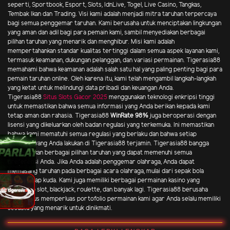
seperti, Sportbook, Esport, Slots, IdnLive, Togel, Live Casino, Tangkas,
Tembak Ikan dan Trading. Visi kami adalah menjadi mitra taruhan terpercaya
bagi semua penggemar taruhan. Kami berusaha untuk menciptakan lingkungan
yang aman dan adil bagi para pemain kami, sambil menyediakan berbagai
pilihan taruhan yang menarik dan menghibur. Misi kami adalah
mempertahankan standar kualitas tertinggi dalam semua aspek layanan kami,
termasuk keamanan, dukungan pelanggan, dan variasi permainan. Tigerasia88
memahami bahwa keamanan adalah salah satu hal yang paling penting bagi para
pemain taruhan online. Oleh karena itu, kami telah mengambil langkah-langkah
yang ketat untuk melindungi data pribadi dan keuangan Anda.
Tigerasia88
Situs Slots Gacor 2025
menggunakan teknologi enkripsi tinggi
untuk memastikan bahwa semua informasi yang Anda berikan kepada kami
tetap aman dan rahasia. Tigerasia88
WinRate 98%
juga beroperasi dengan
lisensi yang dikeluarkan oleh badan regulasi yang terkemuka. Ini memastikan
bahwa kami mematuhi semua regulasi yang berlaku dan bahwa setiap
transaksi yang Anda lakukan di Tigerasia88 terjamin. Tigerasia88 bangga
menyediakan berbagai pilihan taruhan yang dapat memenuhi semua
preferensi Anda. Jika Anda adalah penggemar olahraga, Anda dapat
memasang taruhan pada berbagai acara olahraga, mulai dari sepak bola
hingga balap kuda. Kami juga memiliki berbagai permainan kasino yang
mencakup slot, blackjack, roulette, dan banyak lagi. Tigerasia88 berusaha
untuk terus memperluas portofolio permainan kami agar Anda selalu memiliki
sesuatu yang menarik untuk dinikmati.