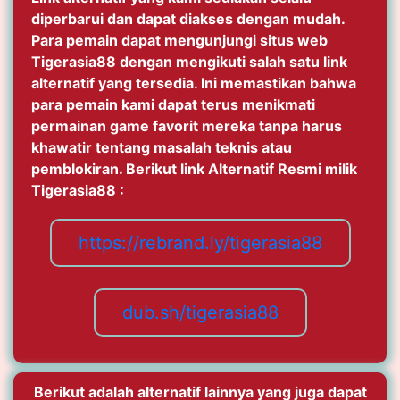
diperbarui dan dapat diakses dengan mudah.
Para pemain dapat mengunjungi situs web
Tigerasia88 dengan mengikuti salah satu link
alternatif yang tersedia. Ini memastikan bahwa
para pemain kami dapat terus menikmati
permainan game favorit mereka tanpa harus
khawatir tentang masalah teknis atau
pemblokiran. Berikut link Alternatif Resmi milik
Tigerasia88 :
https://rebrand.ly/tigerasia88
dub.sh/tigerasia88
Berikut adalah alternatif lainnya yang juga dapat