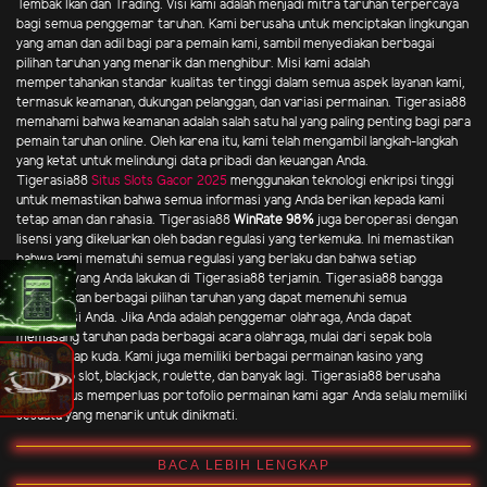
Tembak Ikan dan Trading. Visi kami adalah menjadi mitra taruhan terpercaya
bagi semua penggemar taruhan. Kami berusaha untuk menciptakan lingkungan
yang aman dan adil bagi para pemain kami, sambil menyediakan berbagai
pilihan taruhan yang menarik dan menghibur. Misi kami adalah
mempertahankan standar kualitas tertinggi dalam semua aspek layanan kami,
termasuk keamanan, dukungan pelanggan, dan variasi permainan. Tigerasia88
memahami bahwa keamanan adalah salah satu hal yang paling penting bagi para
pemain taruhan online. Oleh karena itu, kami telah mengambil langkah-langkah
yang ketat untuk melindungi data pribadi dan keuangan Anda.
Tigerasia88
Situs Slots Gacor 2025
menggunakan teknologi enkripsi tinggi
untuk memastikan bahwa semua informasi yang Anda berikan kepada kami
tetap aman dan rahasia. Tigerasia88
WinRate 98%
juga beroperasi dengan
lisensi yang dikeluarkan oleh badan regulasi yang terkemuka. Ini memastikan
bahwa kami mematuhi semua regulasi yang berlaku dan bahwa setiap
transaksi yang Anda lakukan di Tigerasia88 terjamin. Tigerasia88 bangga
menyediakan berbagai pilihan taruhan yang dapat memenuhi semua
preferensi Anda. Jika Anda adalah penggemar olahraga, Anda dapat
memasang taruhan pada berbagai acara olahraga, mulai dari sepak bola
hingga balap kuda. Kami juga memiliki berbagai permainan kasino yang
mencakup slot, blackjack, roulette, dan banyak lagi. Tigerasia88 berusaha
untuk terus memperluas portofolio permainan kami agar Anda selalu memiliki
sesuatu yang menarik untuk dinikmati.
BACA LEBIH LENGKAP