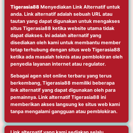
Tigerasia88
Menyediakan Link Alternatif untuk
anda. Link alternatif adalah sebuah URL atau
tautan yang dapat digunakan untuk mengakses
situs Tigerasia88 ketika website utama tidak
dapat diakses. Ini adalah alternatif yang
disediakan oleh kami untuk membantu member
tetap terhubung dengan situs web Tigerasia88
ketika ada masalah teknis atau pemblokiran oleh
penyedia layanan internet atau regulator.
Sebagai agen slot online terbaru yang terus
berkembang, Tigerasia88 memiliki beberapa
link alternatif yang dapat digunakan oleh para
pemainnya. Link alternatif Tigerasia88 ini
memberikan akses langsung ke situs web kami
tanpa mengalami gangguan atau pemblokiran.
Link alternatif yang kami sediakan selalu