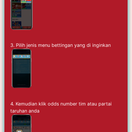
3. Pilih jenis menu bettingan yang di inginkan
4. Kemudian klik odds number tim atau partai
taruhan anda