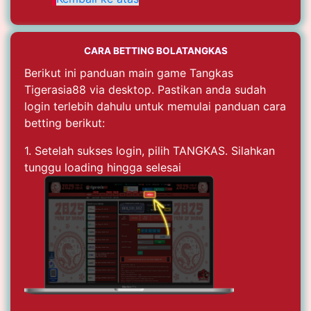
CARA BETTING BOLATANGKAS
Berikut ini panduan main game Tangkas
Tigerasia88 via desktop. Pastikan anda sudah
login terlebih dahulu untuk memulai panduan cara
betting berikut:
1. Setelah sukses login, pilih TANGKAS. Silahkan
tunggu loading hingga selesai