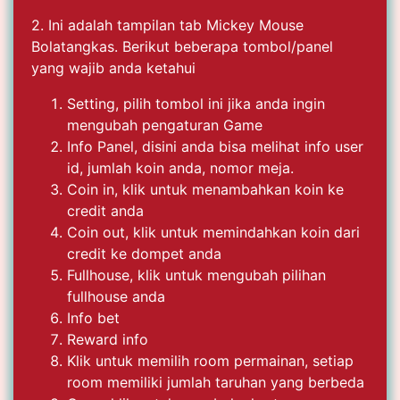
2. Ini adalah tampilan tab Mickey Mouse
Bolatangkas. Berikut beberapa tombol/panel
yang wajib anda ketahui
Setting, pilih tombol ini jika anda ingin
mengubah pengaturan Game
Info Panel, disini anda bisa melihat info user
id, jumlah koin anda, nomor meja.
Coin in, klik untuk menambahkan koin ke
credit anda
Coin out, klik untuk memindahkan koin dari
credit ke dompet anda
Fullhouse, klik untuk mengubah pilihan
fullhouse anda
Info bet
Reward info
Klik untuk memilih room permainan, setiap
room memiliki jumlah taruhan yang berbeda