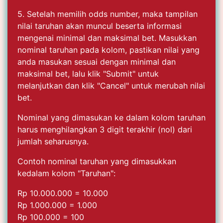
5. Setelah memilih odds number, maka tampilan
nilai taruhan akan muncul beserta informasi
mengenai minimal dan maksimal bet. Masukkan
nominal taruhan pada kolom, pastikan nilai yang
anda masukan sesuai dengan minimal dan
maksimal bet, lalu klik "Submit" untuk
melanjutkan dan klik "Cancel" untuk merubah nilai
bet.
Nominal yang dimasukan ke dalam kolom taruhan
harus menghilangkan 3 digit terakhir (nol) dari
jumlah seharusnya.
Contoh nominal taruhan yang dimasukkan
kedalam kolom "Taruhan":
Rp 10.000.000 = 10.000
Rp 1.000.000 = 1.000
Rp 100.000 = 100