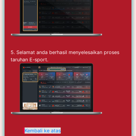
5. Selamat anda berhasil menyelesaikan proses
taruhan E-sport.
Kembali ke atas