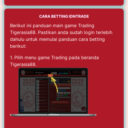
CARA BETTING IDNTRADE
Berikut ini panduan main game Trading
Tigerasia88. Pastikan anda sudah login terlebih
dahulu untuk memulai panduan cara betting
berikut:
1. Pilih menu game Trading pada beranda
Tigerasia88.