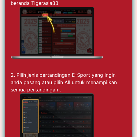
beranda Tigerasia88
2. Pilih jenis pertandingan E-Sport yang ingin
anda pasang atau pilih All untuk menampilkan
semua pertandingan .