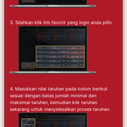
3. Silahkan klik tim favorit yang ingin anda pilih.
4. Masukkan nilai taruhan pada kolom berikut
sesuai dengan batas jumlah minimal dan
maksimal taruhan, kemudian klik taruhan
sekarang untuk menyelesaikan proses taruhan.