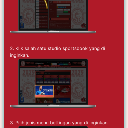
2. Klik salah satu studio sportsbook yang di
inginkan.
3. Pilih jenis menu bettingan yang di inginkan