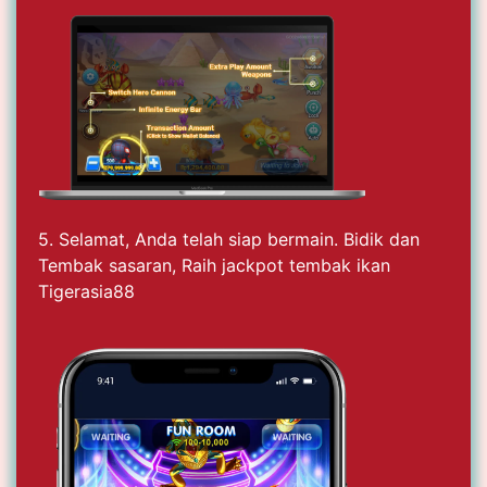
5. Selamat, Anda telah siap bermain. Bidik dan
Tembak sasaran, Raih jackpot tembak ikan
Tigerasia88