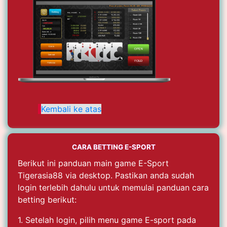
Kembali ke atas
CARA BETTING E-SPORT
Berikut ini panduan main game E-Sport
Tigerasia88 via desktop. Pastikan anda sudah
login terlebih dahulu untuk memulai panduan cara
betting berikut:
1. Setelah login, pilih menu game E-sport pada