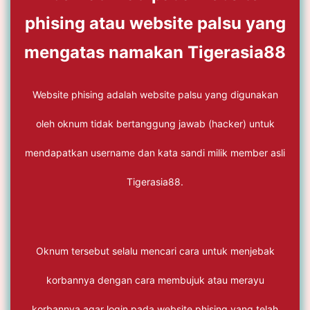
phising atau website palsu yang
mengatas namakan Tigerasia88
Website phising adalah website palsu yang digunakan
oleh oknum tidak bertanggung jawab (hacker) untuk
mendapatkan username dan kata sandi milik member asli
Tigerasia88.
Oknum tersebut selalu mencari cara untuk menjebak
korbannya dengan cara membujuk atau merayu
korbannya agar login pada website phising yang telah