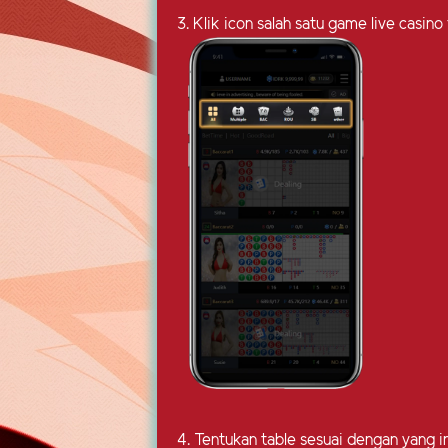
3. Klik icon salah satu game live casino
4. Tentukan table sesuai dengan yang i