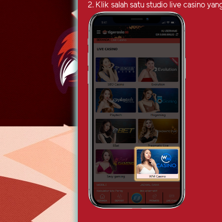
2. Klik salah satu studio live casino yan