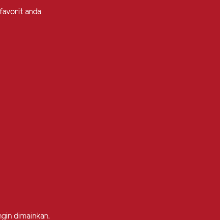
 favorit anda
ngin dimainkan.