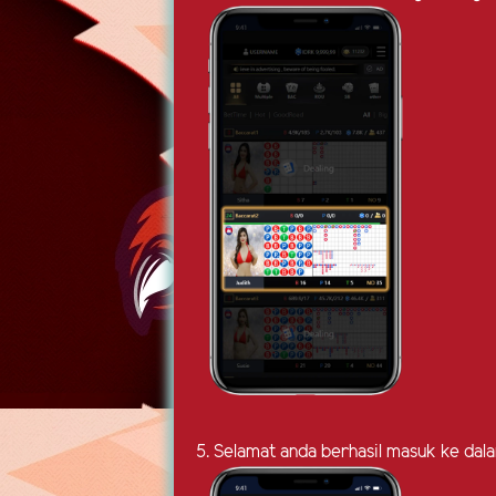
5. Selamat anda berhasil masuk ke dal