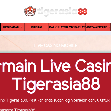
KEBIJAKAN
PHISING
KALKULATOR MIX PARLAY
VIDEO-WEBSITE
LIVE CASINO MOBILE
main Live Casi
Tigerasia88
ino Tigerasia88. Pastikan anda sudah login terlebih dahulu untu
beranda Tigerasia88.