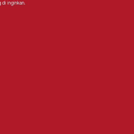
g di inginkan.