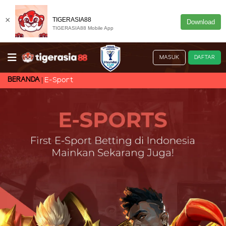
×
TIGERASIA88
Download
TIGERASIA88 Mobile App
MASUK
DAFTAR
BERANDA
E-Sport