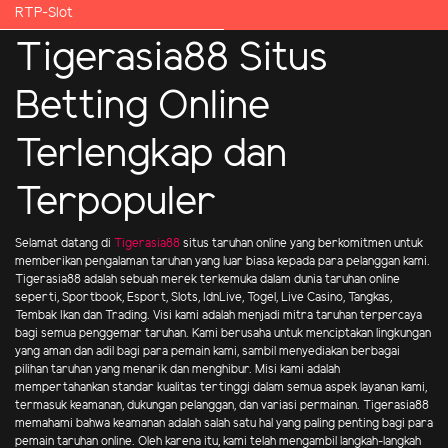
RTP-Slot
Tigerasia88 Situs
Betting Online
Terlengkap dan
Terpopuler
Selamat datang di
Tigerasia88
situs taruhan online yang berkomitmen untuk
memberikan pengalaman taruhan yang luar biasa kepada para pelanggan kami.
Tigerasia88 adalah sebuah merek terkemuka dalam dunia taruhan online
seperti, Sportbook, Esport, Slots, IdnLive, Togel, Live Casino, Tangkas,
Tembak Ikan dan Trading. Visi kami adalah menjadi mitra taruhan terpercaya
bagi semua penggemar taruhan. Kami berusaha untuk menciptakan lingkungan
yang aman dan adil bagi para pemain kami, sambil menyediakan berbagai
pilihan taruhan yang menarik dan menghibur. Misi kami adalah
mempertahankan standar kualitas tertinggi dalam semua aspek layanan kami,
termasuk keamanan, dukungan pelanggan, dan variasi permainan. Tigerasia88
memahami bahwa keamanan adalah salah satu hal yang paling penting bagi para
pemain taruhan online. Oleh karena itu, kami telah mengambil langkah-langkah